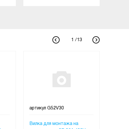
В КОРЗИНУ
1
/
13
артикул
G52V30
артику
Вилка для монтажа на
Кабель