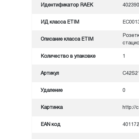
Идентификатор RAEK
40239
ИД класса ETIM
EC001
Розетк
Описание класса ETIM
стацио
Количество в упаковке
1
Артикул
C42S2
Удаление
0
Картинка
http:/
EAN код
40117