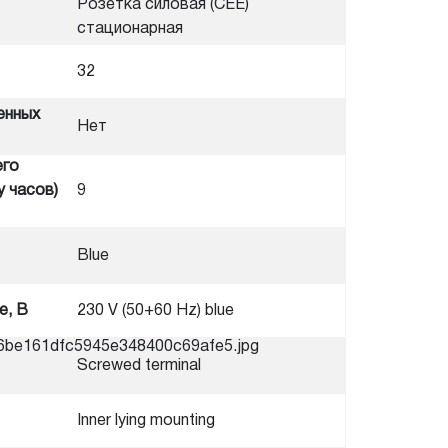
Розетка силовая (CEE)
стационарная
32
енных
Нет
его
у часов)
9
Blue
е, В
230 V (50+60 Hz) blue
9a6be161dfc5945e348400c69afe5.jpg
Screwed terminal
Inner lying mounting