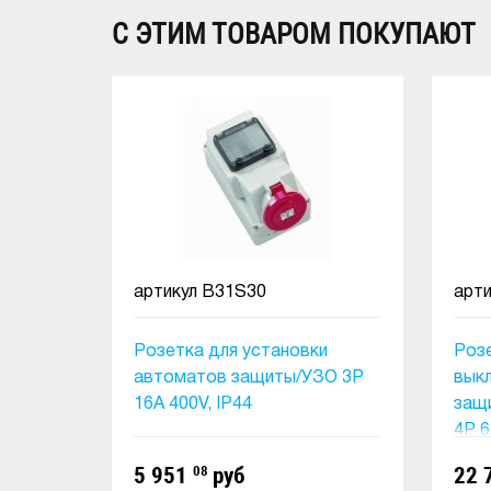
С ЭТИМ ТОВАРОМ ПОКУПАЮТ
артикул
B31S30
арт
Розетка для установки
Розе
автоматов защиты/УЗО 3Р
выкл
16A 400V, IP44
защи
4P 63
5 951
08
руб
22 