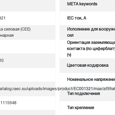
0
META keywords
321
IEC ток, A
а силовая (CEE)
Исполнение для вооруж
нарная
сил
Ориентация заземляющ
контакта (по циферблат
(ч)
10
Цветовая кодировка
Номинальное напряжени
/catalog.raec.su/uploads/images/product/EC001321/max/af9
Тип подключения
21115948
Тип крепления