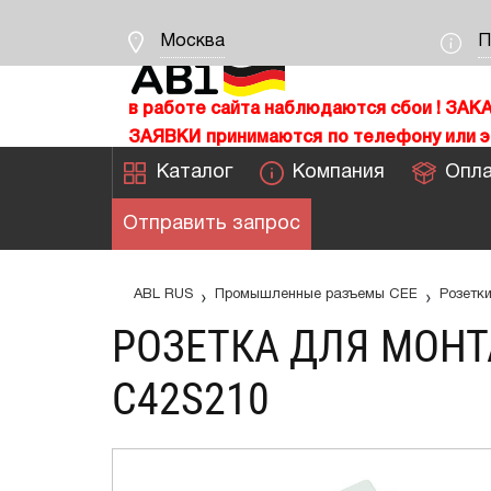
Москва
П
в работе сайта наблюдаются сбои !
ЗАК
ЗАЯВКИ
принимаются
по телефону или э
Каталог
Компания
Опла
Отправить запрос
›
›
ABL RUS
Промышленные разъемы CEE
Розетк
РОЗЕТКА ДЛЯ МОНТА
C42S210