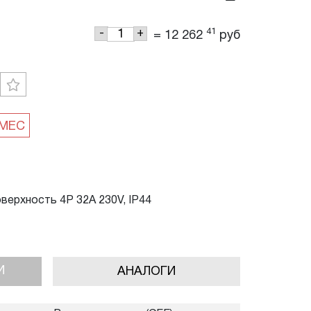
41
-
+
=
12 262
руб
верхность 4P 32A 230V, IP44
И
АНАЛОГИ