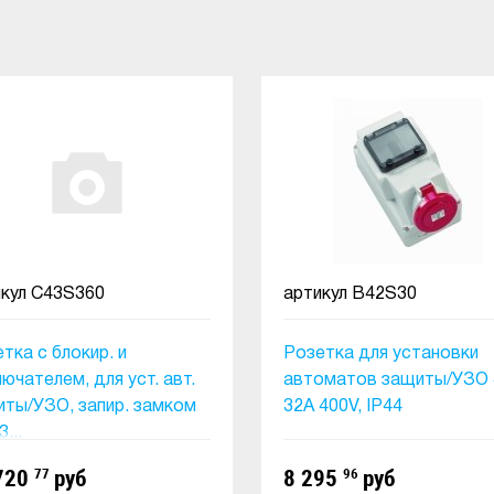
икул
C43S360
артикул
B42S30
тка с блокир. и
Розетка для установки
ючателем, для уст. авт.
автоматов защиты/УЗО
ты/УЗО, запир. замком
32A 400V, IP44
...
720
77
руб
8 295
96
руб