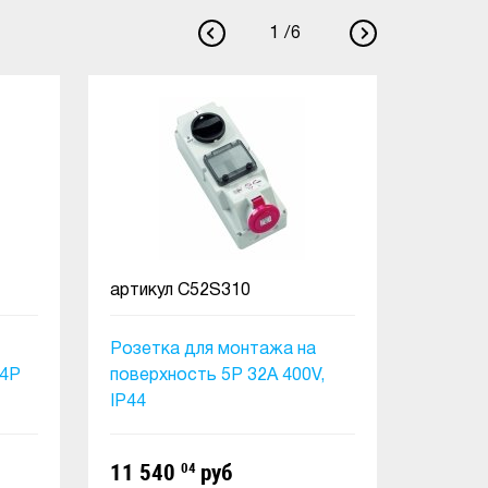
1
/
6
артикул
C52S310
артику
Розетка для монтажа на
Розетка
 4Р
поверхность 5P 32A 400V,
выключа
IP44
защиты
5P 16...
11 540
04
руб
11 90