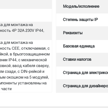
Модель/исполнение
Степень защиты IP
а для монтажа на
ность 4P 32A 230V IP44,
Реквизиты
а для монтажа на
Базовая единица
ность CEE, отключаемая, с
йкой, в брызгозащищенном
Ставки налогов
ении IP44, с механической
овкой, ввод кабеля сверху,
или сзади, с DIN-рейкой и
Cтраница для электрико
ым окошком на 5 модулей,
мпоненты установлены на
Cтраница для дизайнер
 части