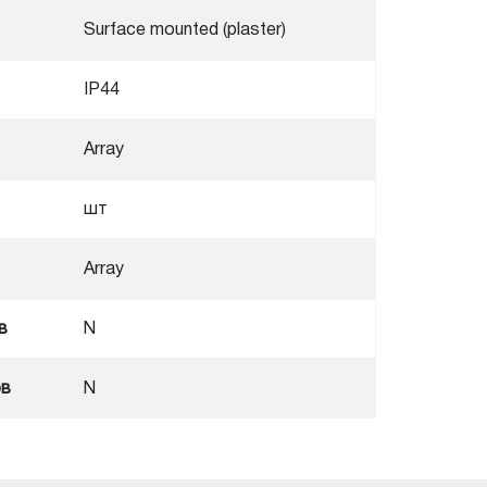
Surface mounted (plaster)
IP44
Array
шт
Array
в
N
ов
N