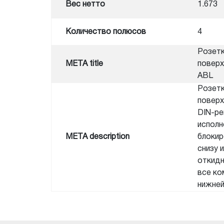
Вес нетто
1.673
Количество полюсов
4
Розетк
META title
поверх
ABL
Розетк
поверх
DIN-ре
исполн
META description
блокир
снизу 
откидн
все ко
нижней