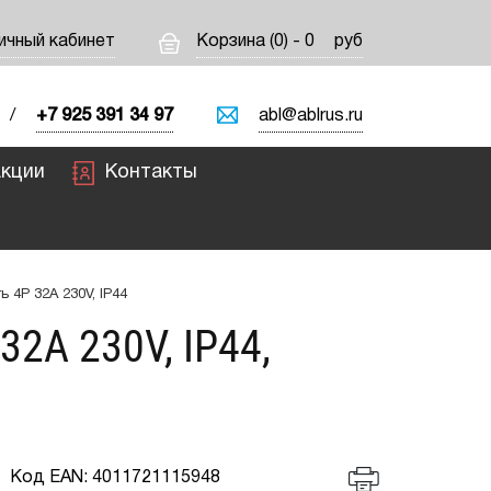
ичный кабинет
Корзина (0) - 0
руб
/
+7 925 391 34 97
abl@ablrus.ru
кции
Контакты
 4P 32A 230V, IP44
A 230V, IP44,
Код EAN: 4011721115948