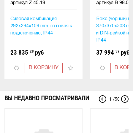
артикул
Z 45.18
артикул
B 98.01
Силовая комбинация
Бокс (черный) и
292x294x109 mm, готовая к
370х370х203 m
подключению, IP44
и DIN-рейкой на
IP44
23 835
28
руб
37 994
39
руб
В КОРЗИНУ
В КОР
ВЫ НЕДАВНО ПРОСМАТРИВАЛИ
1
/
50