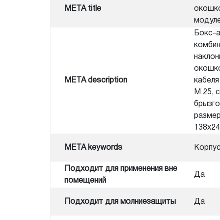
META title
окошко
модуле
Бокс-а
комбин
наклон
окошко
META description
кабеля 
M 25, 
брызго
разме
138x24
META keywords
Корпус
Подходит для применения вне
Да
помещений
Подходит для молниезащиты
Да