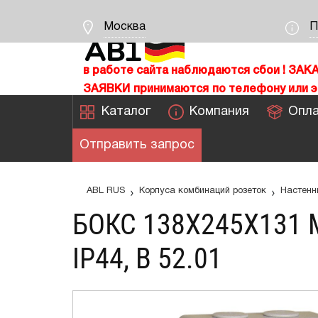
Москва
П
в работе сайта наблюдаются сбои !
ЗАК
ЗАЯВКИ
принимаются
по телефону или э
Каталог
Компания
Опла
Отправить запрос
›
›
ABL RUS
Корпуса комбинаций розеток
Настенн
БОКС 138Х245Х131 
IP44, B 52.01