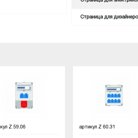
Cтраница для электрико
Cтраница для дизайнер
икул
Z 59.06
артикул
Z 60.31