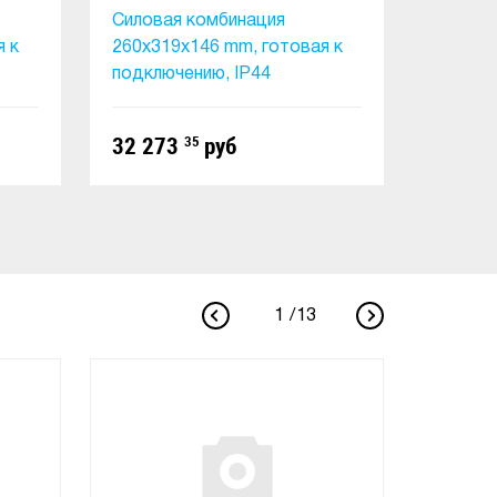
Силовая комбинация
Бокс 2
я к
260x319x146 mm, готовая к
окошка
подключению, IP44
модуле
32 273
35
руб
9 323
В КОРЗИНУ
1
/
13