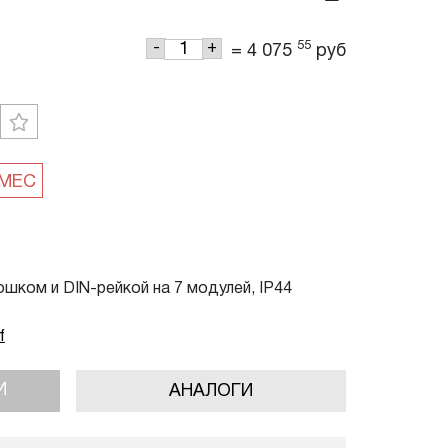
55
-
+
=
4 075
руб
шком и DIN-рейкой на 7 модулей, IP44
f
И
АНАЛОГИ