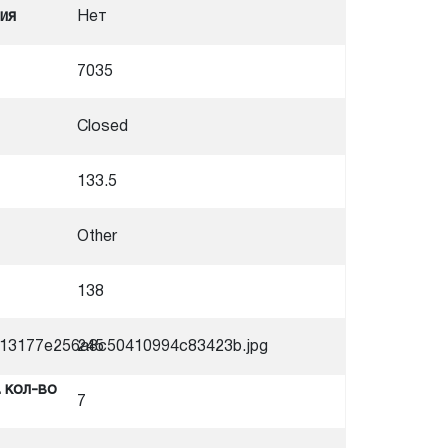
ия
Нет
7035
Closed
133.5
Other
138
07313177e256a8c50410994c83423b.jpg
245
 кол-во
7