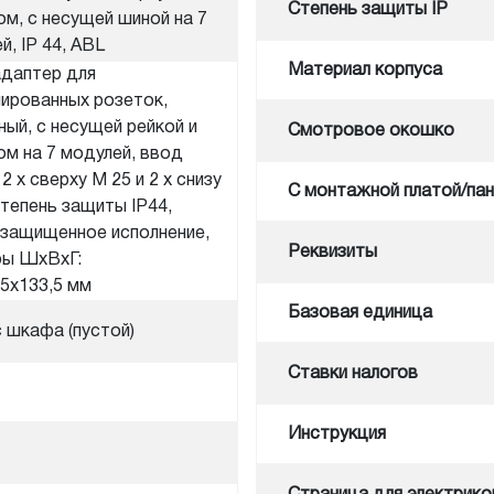
Степень защиты IP
м, с несущей шиной на 7
й, IP 44, ABL
Материал корпуса
даптер для
ированных розеток,
ный, с несущей рейкой и
Смотровое окошко
м на 7 модулей, ввод
2 x сверху M 25 и 2 x снизу
С монтажной платой/па
степень защиты IP44,
защищенное исполнение,
Реквизиты
ры ШхВхГ:
5x133,5 мм
Базовая единица
 шкафа (пустой)
Ставки налогов
Инструкция