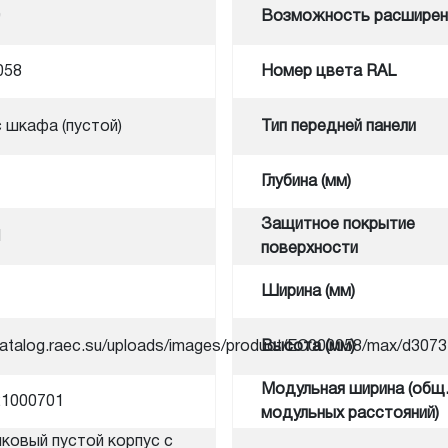
0
Возможность расширен
058
Номер цвета RAL
 шкафа (пустой)
Тип передней панели
Глубина (мм)
Защитное покрытие
1
поверхности
Ширина (мм)
/catalog.raec.su/uploads/images/product/EC000058/max/d3
Высота (мм)
Модульная ширина (общ.
21000701
модульных расстояний)
ковый пустой корпус с