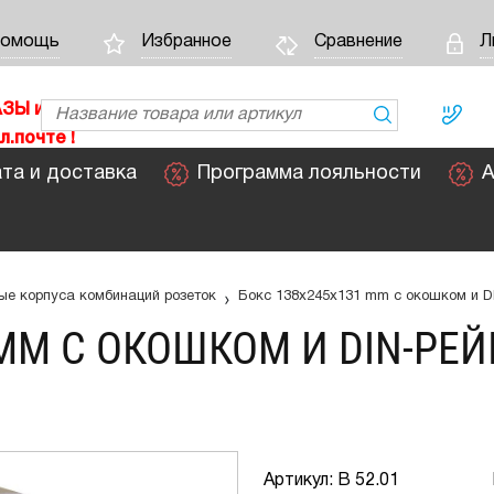
омощь
Избранное
Сравнение
Л
АЗЫ
и
л.почте !
та и доставка
Программа лояльности
А
›
ые корпуса комбинаций розеток
Бокс 138х245х131 mm с окошком и DI
MM С ОКОШКОМ И DIN-РЕЙ
Артикул: B 52.01