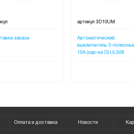
кул
артикул
3D10UM
тавка заказа
Автоматический
выключатель 3-полюсный
10A (хар-ка D) UL508
ПОД ЗАКАЗ
ПОД ЗАКАЗ
Оплата и доставка
Новости
Кар