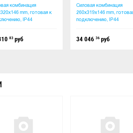
овая комбинация
Силовая комбинация
320x146 mm, готовая к
260x319x146 mm, готова
лючению, IP44
подключению, IP44
310
83
руб
34 046
36
руб
В КОРЗИНУ
В КОРЗИНУ
И