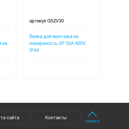
артикул
G52V30
артику
Вилка для монтажа на
Кабель
 на
поверхность 5Р 32А 400V,
400V I
IP44
ПОД ЗАКАЗ
та сайта
Контакты
наверх