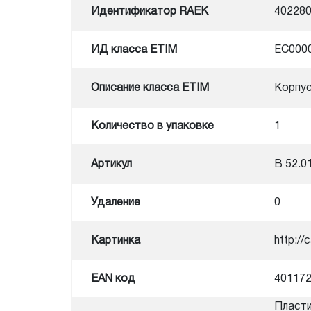
Идентификатор RAEK
40228
ИД класса ETIM
EC000
Описание класса ETIM
Корпус
Количество в упаковке
1
Артикул
B 52.0
Удаление
0
Картинка
http:/
EAN код
40117
Пласти