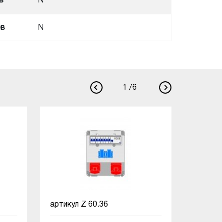
в
N
ов
N
1
/
6
артикул
Z 60.36
артику