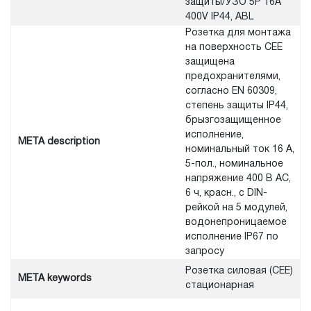
защиты/УЗО 5Р 16A
400V IP44, ABL
Розетка для монтажа
на поверхность CEE
защищена
предохранителями,
согласно EN 60309,
степень защиты IP44,
брызгозащищенное
исполнение,
META description
номинальный ток 16 А,
5-пол., номинальное
напряжение 400 В AC,
6 ч, красн., с DIN-
рейкой на 5 модулей,
водонепроницаемое
исполнение IP67 по
запросу
Розетка силовая (CEE)
META keywords
стационарная