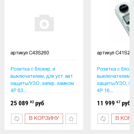
артикул
C43S260
артикул
C41S26
Розетка с блокир. и
Розетка с блоки
выключателем, для уст. авт.
выключателем, д
защиты/УЗО, запир. замком
защиты/УЗО, за
4P 63...
4P 16...
25 089
02
руб
11 999
67
руб
В КОРЗИНУ
В КОР