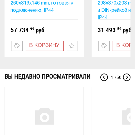
260x319x146 mm, готовая к
298х370х203 m
подключению, IP44
и DIN-рейкой на
IP44
57 734
99
руб
31 493
59
руб
В КОРЗИНУ
В КОР
ВЫ НЕДАВНО ПРОСМАТРИВАЛИ
1
/
50