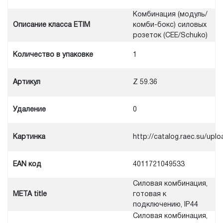
Комбинация (модуль/
Описание класса ETIM
комби-бокс) силовых
розеток (CEE/Schuko)
Количество в упаковке
1
Артикул
Z 59.36
Удаление
0
Картинка
http://catalog.raec.su/u
EAN код
4011721049533
Силовая комбинация,
META title
готовая к
подключению, IP44
Силовая комбинация,