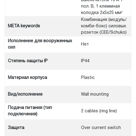
выключателя 16 А 1-
пол. B, 1 клеммная
колодка 2x5x25 мм²
Комбинация (модуль/
META keywords
комби-бокс) силовых
розеток (CEE/Schuko)
Исполнение для вооруженных
Нет
сил
Степень защиты IP
IP44
Материал корпуса
Plastic
Вид/исполнение
Wall mounting
Подача питания (тип
2 cables (ring line)
подключения)
Защита
Over current switch