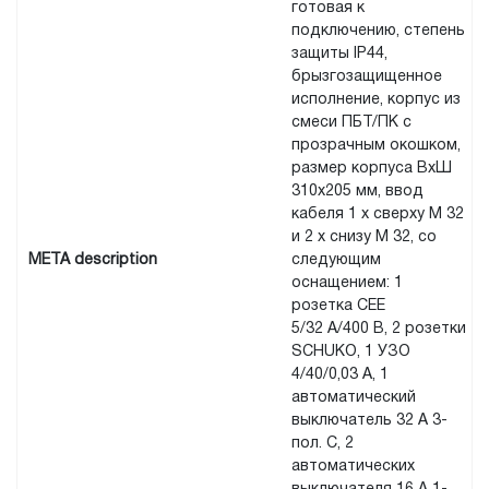
готовая к
подключению, степень
защиты IP44,
брызгозащищенное
исполнение, корпус из
смеси ПБТ/ПК с
прозрачным окошком,
размер корпуса ВxШ
310x205 мм, ввод
кабеля 1 x сверху M 32
и 2 x снизу M 32, со
META description
следующим
оснащением: 1
розетка CEE
5/32 А/400 В, 2 розетки
SCHUKO, 1 УЗО
4/40/0,03 А, 1
автоматический
выключатель 32 А 3-
пол. C, 2
автоматических