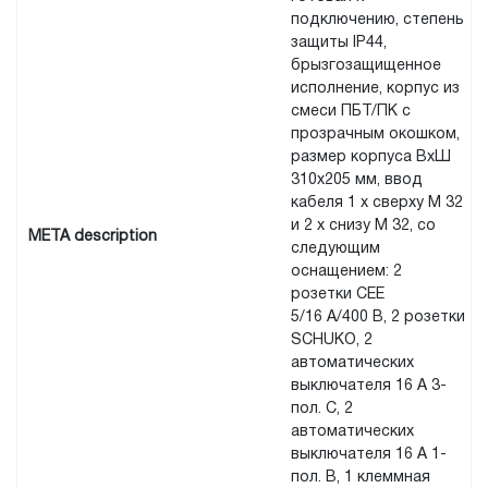
подключению, степень
защиты IP44,
брызгозащищенное
исполнение, корпус из
смеси ПБТ/ПК с
прозрачным окошком,
размер корпуса ВxШ
310x205 мм, ввод
кабеля 1 x сверху M 32
и 2 x снизу M 32, со
META description
следующим
оснащением: 2
розетки CEE
5/16 А/400 В, 2 розетки
SCHUKO, 2
автоматических
выключателя 16 А 3-
пол. C, 2
автоматических
выключателя 16 А 1-
пол. B, 1 клеммная