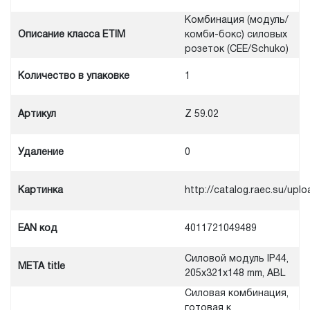
Комбинация (модуль/
Описание класса ETIM
комби-бокс) силовых
розеток (CEE/Schuko)
Количество в упаковке
1
Артикул
Z 59.02
Удаление
0
Картинка
http://catalog.raec.su/u
EAN код
4011721049489
Силовой модуль IP44,
META title
205x321x148 mm, ABL
Силовая комбинация,
готовая к