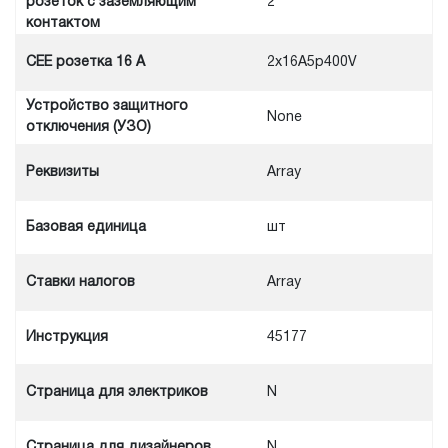
розеток с заземляющим
2
контактом
CEE розетка 16 А
2x16A5p400V
Устройство защитного
None
отключения (УЗО)
Реквизиты
Array
Базовая единица
шт
Ставки налогов
Array
Инструкция
45177
Cтраница для электриков
N
Cтраница для дизайнеров
N