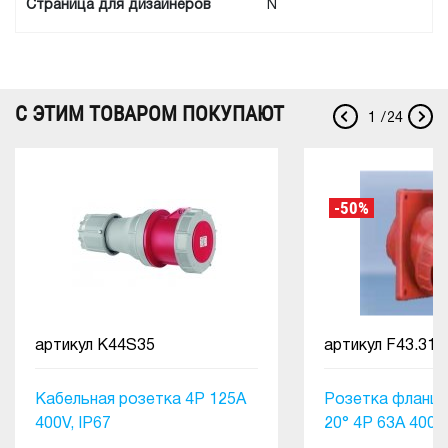
Cтраница для дизайнеров
N
С ЭТИМ ТОВАРОМ ПОКУПАЮТ
1
/
24
-50%
артикул
K44S35
артикул
F43.31 
Кабельная розетка 4Р 125А
Розетка фланце
400V, IP67
20° 4P 63A 400V