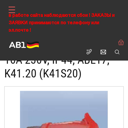
в работе сайта наблюдаются сбои !
ЗАКАЗЫ
и
ЗАЯВКИ
›
принимаются
по телефону или
›
›
ABL RUS
Промышленные разъемы CEE
Силовые розетки
эл.почте !
Кабельная розетка 4Р 16А 230V, IP44, ABL17
КАБЕЛЬНАЯ РОЗЕТКА 4Р
16А 230V, IP44, ABL17,
K41.20 (K41S20)