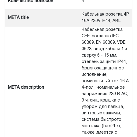
Количество полюсов
4
Кабельная розетка 4Р
META title
16А 230V IP44, ABL
Кабельная розетка
CEE, согласно IEC
60309, EN 60309, VDE
0623, ввод кабеля 1 x
сверху 6 - 15 мм,
степень защиты IP44,
брызгозащищенное
исполнение,
номинальный ток 16 А,
META description
4-пол., номинальное
напряжение 230 В AC,
9 ч, син., крышка с
упором для пальца,
винтовые зажимы,
система быстрого
монтажа (turn2fix),
также имеется с