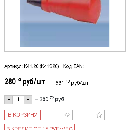
Артикул: K41.20 (K41S20)
Код EAN:
280
72
руб/шт
43
561
руб/шт
72
=
280
руб
-
+
В КОРЗИНУ