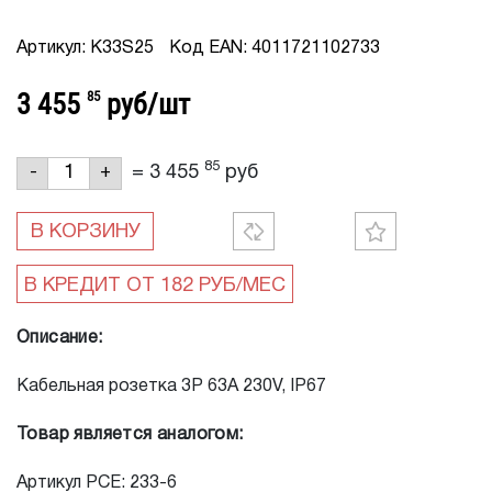
Артикул: K33S25
Код EAN: 4011721102733
3 455
85
руб/шт
85
=
3 455
руб
-
+
В КОРЗИНУ
Описание:
Кабельная розетка 3Р 63А 230V, IP67
Товар является аналогом:
Артикул PCE: 233-6