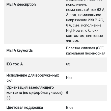
META description
исполнение,
номинальный ток 63 А,
3-пол., номинальное
напряжение 230 В AC,
6 ч, син., исполнение
HighPower, с блок-
контактом, винтовые
зажимы
Розетка силовая (CEE)
META keywords
кабельная переносная
IEC ток, A
63
Исполнение для вооруженных
Нет
сил
Ориентация заземляющего
контакта (по циферблату часов)
6
(ч)
Цветовая кодировка
Blue