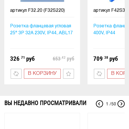
артикул
F32.20 (F32S220)
артикул
F42S30
Розетка фланцевая угловая
Розетка фланце
25° 3P 32A 230V, IP44, ABL17
400V, IP44
326
71
руб
42
709
38
руб
653
руб
В КОРЗИНУ
В КОР
ВЫ НЕДАВНО ПРОСМАТРИВАЛИ
1
/
50