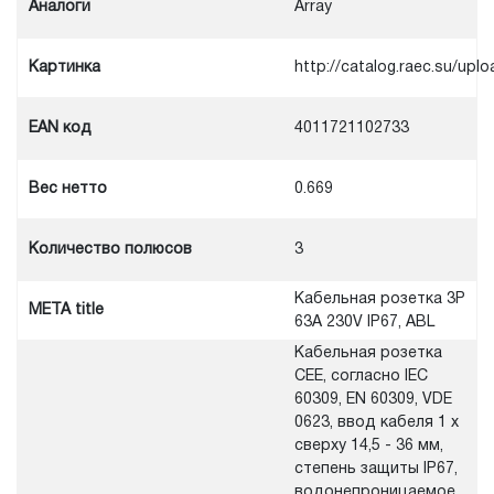
Аналоги
Array
Картинка
http://catalog.raec.su/u
EAN код
4011721102733
Вес нетто
0.669
Количество полюсов
3
Кабельная розетка 3Р
META title
63А 230V IP67, ABL
Кабельная розетка
CEE, согласно IEC
60309, EN 60309, VDE
0623, ввод кабеля 1 x
сверху 14,5 - 36 мм,
степень защиты IP67,
водонепроницаемое