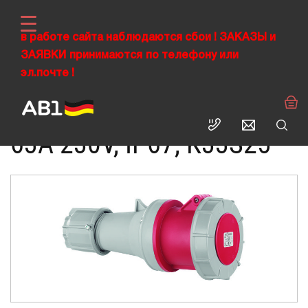
в работе сайта наблюдаются сбои !
ЗАКАЗЫ
и
ЗАЯВКИ
›
принимаются
по телефону или
›
›
ABL RUS
Промышленные разъемы CEE
Силовые розетки
эл.почте !
Кабельная розетка 3Р 63А 230V, IP67
КАБЕЛЬНАЯ РОЗЕТКА 3Р
63А 230V, IP67, K33S25