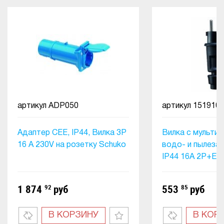
артикул
ADP050
артикул
151910
Адаптер CEE, IP44, Вилка 3P
Вилка с мульти
16 A 230V на розетку Schuko
водо- и пылеза
IP44 16A 2P+E 
1 874
92
руб
553
85
руб
В КОРЗИНУ
В КОР