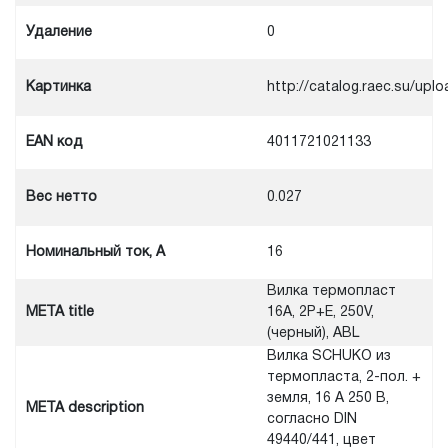
Удаление
0
Картинка
http://catalog.raec.su/u
EAN код
4011721021133
Вес нетто
0.027
Номинальный ток, A
16
Вилка термопласт
META title
16A, 2P+E, 250V,
(черный), ABL
Вилка SCHUKO из
термопласта, 2-пол. +
земля, 16 А 250 В,
META description
согласно DIN
49440/441, цвет