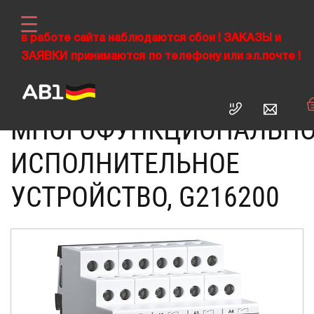
в работе сайта наблюдаются сбои !
ЗАКАЗЫ
и
ЗАЯВКИ
›
принимаются
по телефону или эл.почте !
›
ABL RUS
Электроустановочные изделия
›
Многофункциональное исполнительное
Домашняя автоматизация
устройство
МНОГОФУНКЦИОНАЛЬНО
ИСПОЛНИТЕЛЬНОЕ
УСТРОЙСТВО, G216200