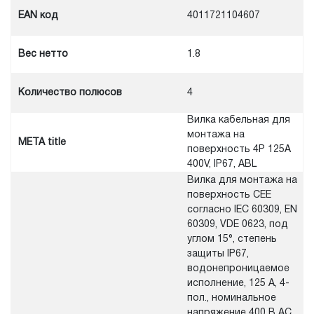
EAN код
4011721104607
Вес нетто
1.8
Количество полюсов
4
Вилка кабельная для
монтажа на
META title
поверхность 4Р 125А
400V, IP67, ABL
Вилка для монтажа на
поверхность CEE
согласно IEC 60309, EN
60309, VDE 0623, под
углом 15°, степень
защиты IP67,
водонепроницаемое
исполнение, 125 А, 4-
пол., номинальное
напряжение 400 В AC,