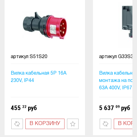
артикул
S51S20
артикул
G33S35
Вилка кабельная 5P 16А
Вилка кабельная
230V, IP44
монтажа на пов
63А 400V, IP67
455
22
руб
5 637
09
руб
В КОРЗИНУ
В КОР