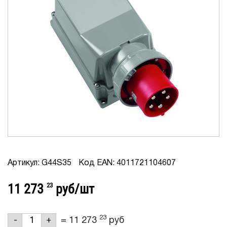
Артикул: G44S35
Код EAN: 4011721104607
11 273
23
руб/шт
23
=
11 273
руб
-
+