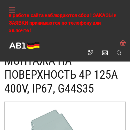
в работе сайта наблюдаются сбои !
ЗАКАЗЫ
и
ЗАЯВКИ
›
принимаются
по телефону или
›
›
ABL RUS
Промышленные разъемы CEE
Вилки силовые
эл.почте !
Вилка кабельная для монтажа на поверхность 4Р 125А 400V, IP67
ВИЛКА КАБЕЛЬНАЯ ДЛЯ
МОНТАЖА НА
ПОВЕРХНОСТЬ 4Р 125А
400V, IP67, G44S35