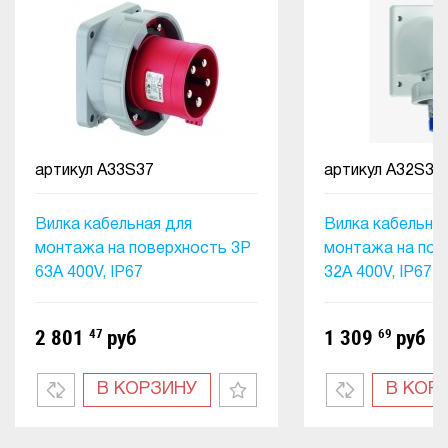
артикул
A33S37
артикул
A32S36
Вилка кабельная для
Вилка кабельная
монтажа на поверхность 3Р
монтажа на пов
63А 400V, IP67
32А 400V, IP67
2 801
47
руб
1 309
69
руб
В КОРЗИНУ
В КОР