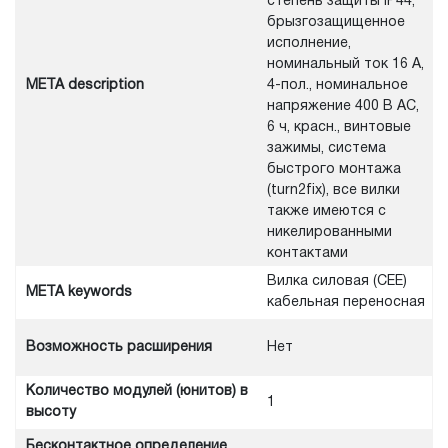
степень защиты IP44,
брызгозащищенное
исполнение,
номинальный ток 16 А,
META description
4-пол., номинальное
напряжение 400 В AC,
6 ч, красн., винтовые
зажимы, система
быстрого монтажа
(turn2fix), все вилки
также имеются с
никелированными
контактами
Вилка силовая (CEE)
META keywords
кабельная переносная
Возможность расширения
Нет
Количество модулей (юнитов) в
1
высоту
Бесконтактное определение