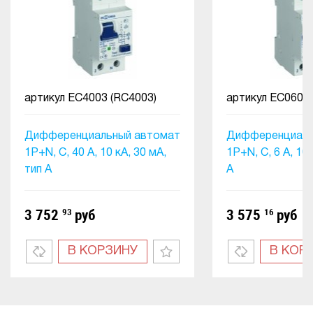
артикул
EC4003 (RC4003)
артикул
EC0601 
Дифференциальный автомат
Дифференциаль
1P+N, C, 40 А, 10 кА, 30 мA,
1P+N, C, 6 А, 10 
тип А
А
3 752
93
руб
3 575
16
руб
В КОРЗИНУ
В КОР