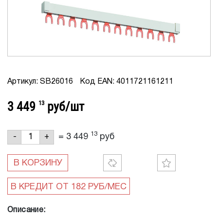
Артикул: SB26016
Код EAN: 4011721161211
3 449
13
руб/шт
13
=
3 449
руб
-
+
В КОРЗИНУ
Описание: