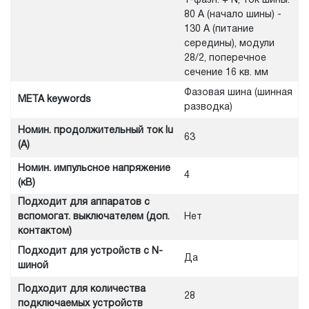
1-фазн. + N, ток шины:
80 A (начало шины) -
130 A (питание
середины), модули
28/2, поперечное
сечение 16 кв. мм
Фазовая шина (шинная
META keywords
разводка)
Номин. продолжительный ток Iu
63
(А)
Номин. импульсное напряжение
4
(кВ)
Подходит для аппаратов с
вспомогат. выключателем (доп.
Нет
контактом)
Подходит для устройств с N-
Да
шиной
Подходит для количества
28
подключаемых устройств