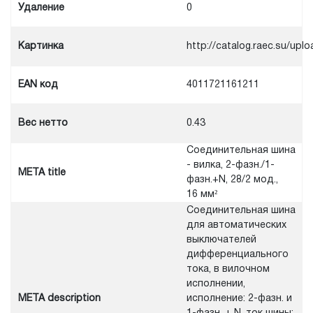
Удаление
0
Картинка
http://catalog.raec.su/u
EAN код
4011721161211
Вес нетто
0.43
Соединительная шина
- вилка, 2-фазн./1-
META title
фазн.+N, 28/2 мод.,
16 мм²
Соединительная шина
для автоматических
выключателей
дифференциального
тока, в вилочном
исполнении,
META description
исполнение: 2-фазн. и