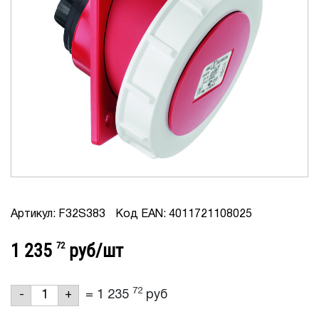
Артикул: F32S383
Код EAN: 4011721108025
1 235
72
руб/шт
72
=
1 235
руб
-
+