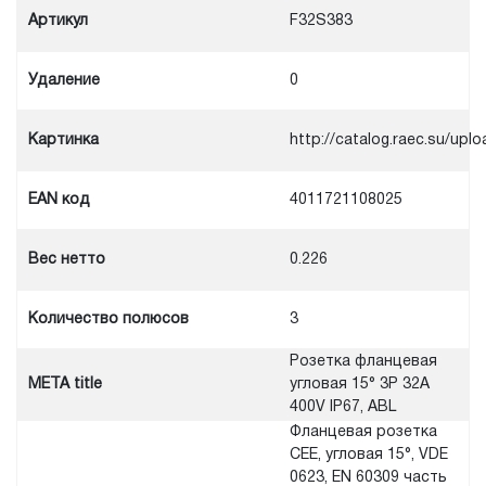
Артикул
F32S383
Удаление
0
Картинка
http://catalog.raec.su/u
EAN код
4011721108025
Вес нетто
0.226
Количество полюсов
3
Розетка фланцевая
META title
угловая 15° 3P 32A
400V IP67, ABL
Фланцевая розетка
CEE, угловая 15°, VDE
0623, EN 60309 часть