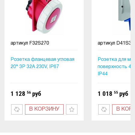
артикул
F32S270
артикул
D41S32
Розетка фланцевая угловая
Розетка для мо
20° 3P 32A 230V, IP67
поверхность 4Р 
IP44
1 128
56
руб
1 018
55
руб
В КОРЗИНУ
В КОР