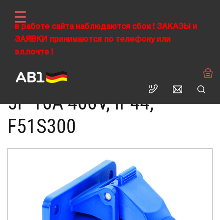
в работе сайта наблюдаются сбои !
ЗАКАЗЫ
и
ЗАЯВКИ
›
принимаются
по телефону или
›
›
ABL RUS
Промышленные разъемы CEE
Силовые розетки
эл.почте !
Розетка фланцевая 5P 16A 400V, IP44
РОЗЕТКА ФЛАНЦЕВАЯ
5P 16A 400V, IP44,
F51S300