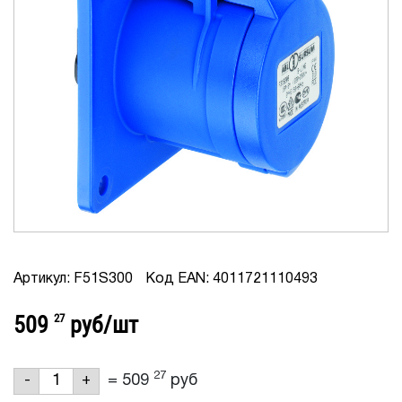
Артикул: F51S300
Код EAN: 4011721110493
509
27
руб/шт
27
=
509
руб
-
+