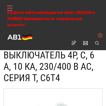
в работе сайта наблюдаются сбои !
ЗАКАЗЫ
и
ЗАЯВКИ
›
принимаются
по телефону или
ABL RUS
Модульные низковольтные устройства электрические
›
›
эл.почте !
Автоматический выключатель
Автоматические выключатели
4P, C, 6 A, 10 кА, 230/400 В AC, серия Т
АВТОМАТИЧЕСКИЙ
ВЫКЛЮЧАТЕЛЬ 4P, C, 6
A, 10 КА, 230/400 В AC,
СЕРИЯ Т, C6T4