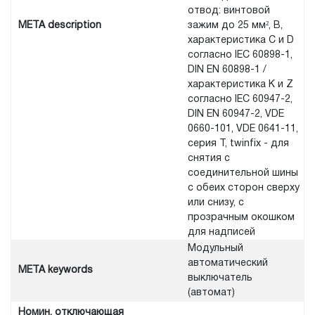
отвод: винтовой
META description
зажим до 25 мм², B,
характеристика C и D
согласно IEC 60898-1,
DIN EN 60898-1 /
характеристика K и Z
согласно IEC 60947-2,
DIN EN 60947-2, VDE
0660-101, VDE 0641-11,
серия Т, twinfix - для
снятия с
соединительной шины
с обеих сторон сверху
или снизу, с
прозрачным окошком
для надписей
Модульный
автоматический
META keywords
выключатель
(автомат)
Номин. отключающая