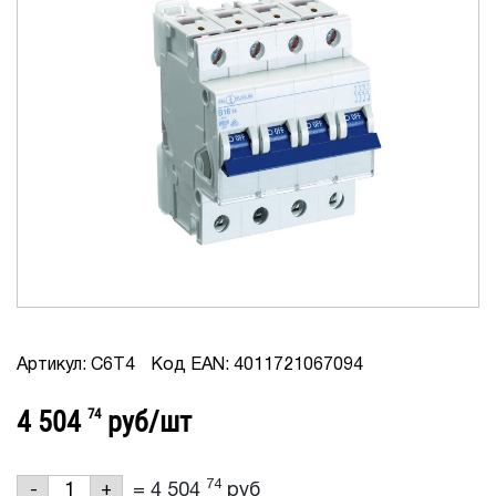
Артикул: C6T4
Код EAN: 4011721067094
4 504
74
руб/шт
74
=
4 504
руб
-
+