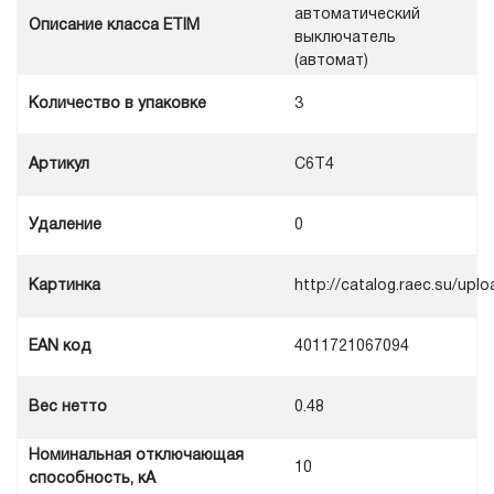
автоматический
Описание класса ETIM
выключатель
(автомат)
Количество в упаковке
3
Артикул
C6T4
Удаление
0
Картинка
http://catalog.raec.su/u
EAN код
4011721067094
Вес нетто
0.48
Номинальная отключающая
10
способность, кА