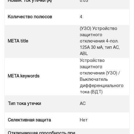
Номин. ток утечки (А)
0.03
Количество полюсов
4
(УЗО) Устройство
защитного
META title
отключения 4-пол.
125A 30 мA, тип АC,
ABL
Устройство
защитного
отключения (УЗО) /
META keywords
Выключатель
дифференциального
тока (ВДТ)
Тип тока утечки
AC
Селективная защита
Нет
Отключающая способность при