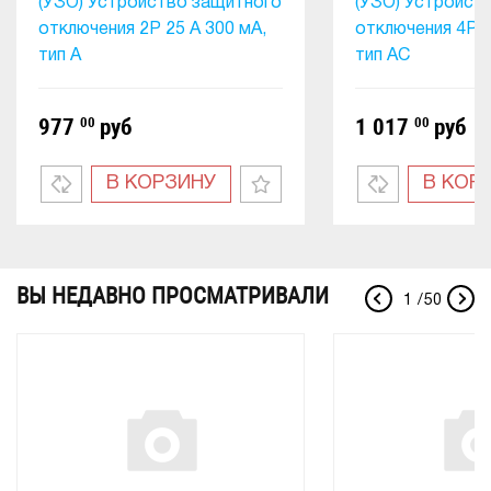
(УЗО) Устройство защитного
(УЗО) Устройст
отключения 2P 25 A 300 мA,
отключения 4P 1
тип А
тип АC
977
00
руб
1 017
00
руб
В КОРЗИНУ
В КОР
ВЫ НЕДАВНО ПРОСМАТРИВАЛИ
1
/
50