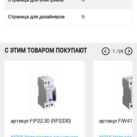
Cтраница для электриков
N
Cтраница для дизайнеров
N
С ЭТИМ ТОВАРОМ ПОКУПАЮТ
1
/
24
артикул
FIP22.30 (RP2230)
артикул
FIW4130