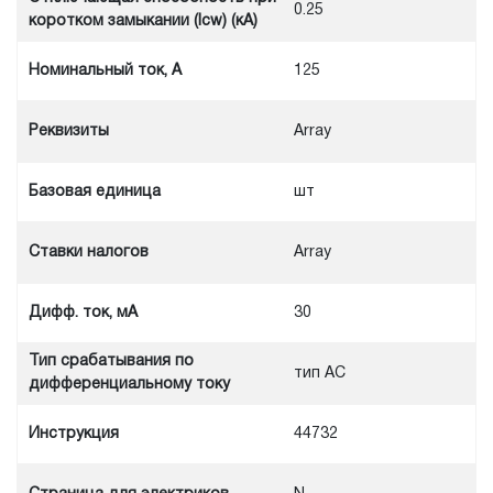
0.25
коротком замыкании (Icw) (кА)
Номинальный ток, А
125
Реквизиты
Array
Базовая единица
шт
Ставки налогов
Array
Дифф. ток, мА
30
Тип срабатывания по
тип АС
дифференциальному току
Инструкция
44732