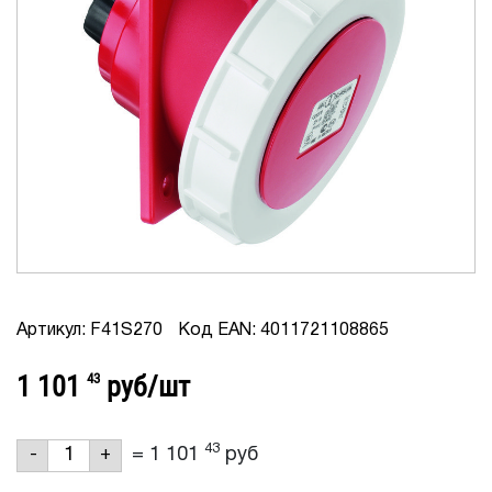
Артикул: F41S270
Код EAN: 4011721108865
1 101
43
руб/шт
43
=
1 101
руб
-
+