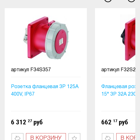
артикул
F34S357
артикул
F32S23
Розетка фланцевая 3Р 125А
Фланцевая розе
400V, IP67
15° 3P 32A 230V,
6 312
27
руб
662
17
руб
В КОРЗИНУ
В КОР