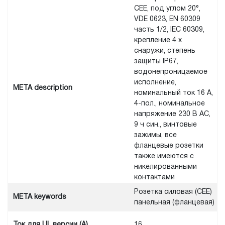
CEE, под углом 20°,
VDE 0623, EN 60309
часть 1/2, IEC 60309,
крепление 4 x
снаружи, степень
защиты IP67,
водонепроницаемое
исполнение,
META description
номинальный ток 16 А,
4-пол., номинальное
напряжение 230 В AC,
9 ч син., винтовые
зажимы, все
фланцевые розетки
также имеются с
никелированными
контактами
Розетка силовая (CEE)
META keywords
панельная (фланцевая)
Ток для UL версии (А)
16