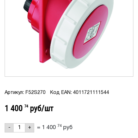
Артикул: F52S270
Код EAN: 4011721111544
1 400
74
руб/шт
74
=
1 400
руб
-
+