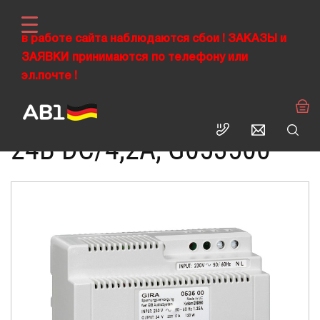
в работе сайта наблюдаются сбои !
ЗАКАЗЫ
и
ЗАЯВКИ
›
принимаются
по телефону или
›
ABL RUS
Электроустановочные изделия
›
эл.почте !
Источник питания 24В DC/4,2А
Домашняя автоматизация
ИСТОЧНИК ПИТАНИЯ
24В DC/4,2А, G053500