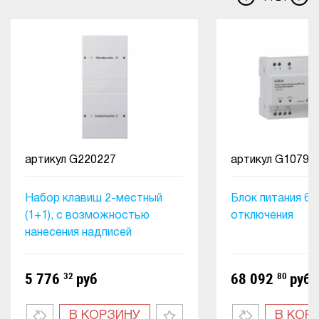
артикул
G220227
артикул
G10790
Набор клавиш 2-местный
Блок питания 64
(1+1), с возможностью
отключения
нанесения надписей
5 776
32
руб
68 092
80
руб
В КОРЗИНУ
В КОР