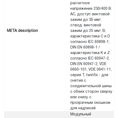
расчетное
напряжение 230/400 В
AC, доступ: винтовой
зажим до 35 мм²,
отвод: винтовой
META description
зажим до 25 мм², B,
характеристика C и D
согласно IEC 60898-1,
DIN EN 60898-1 /
характеристика K и Z
согласно IEC 60947-2,
DIN EN 60947-2, VDE
0660-101, VDE 0641-11,
серия Т, twinfix - для
снятия с
соединительной шины
с обеих сторон сверху
или снизу, с
прозрачным окошком
для надписей
Модульный