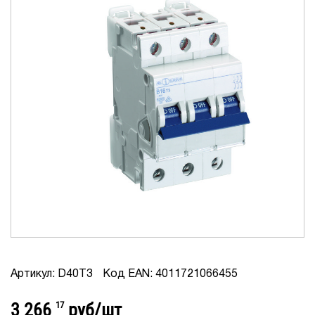
Артикул: D40T3
Код EAN: 4011721066455
3 266
17
руб/шт