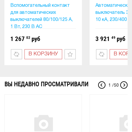
Вспомогательный контакт
Автоматически
для автоматических
выключатель 3P+
выключателей 80/100/125 А,
10 кА, 230/400 В
1 Вт, 230 В AC
1 267
02
руб
3 921
49
руб
В КОРЗИНУ
В КОР
ВЫ НЕДАВНО ПРОСМАТРИВАЛИ
1
/
50