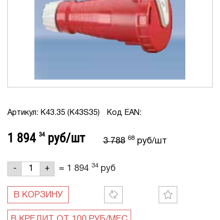
Артикул: K43.35 (K43S35)
Код EAN:
1 894
34
руб/шт
68
3 788
руб/шт
34
=
1 894
руб
-
+
В КОРЗИНУ