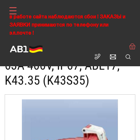
в работе сайта наблюдаются сбои !
ЗАКАЗЫ
и
ЗАЯВКИ
›
принимаются
по телефону или
›
›
ABL RUS
Промышленные разъемы CEE
Силовые розетки
эл.почте !
Кабельная розетка 4Р 63А 400V, IP67, ABL17
КАБЕЛЬНАЯ РОЗЕТКА 4Р
63А 400V, IP67, ABL17,
K43.35 (K43S35)