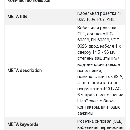
Количество полюсов
4
Кабельная розетка 4Р
META title
63А 400V IP67, ABL
Кабельная розетка
CEE, согласно IEC
60309, EN 60309, VDE
0623, ввод кабеля 1 x
сверху 14,5 - 36 мм,
степень защиты IP67,
водонепроницаемое
META description
исполнение,
номинальный ток 63 А,
4-пол., номинальное
напряжение 400 В AC,
6 ч, красн., исполнение
HighPower, с блок-
контактом, винтовые
зажимы
Розетка силовая (CEE)
META keywords
кабельная переносная