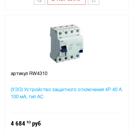
артикул
RW4310
(УЗО) Устройство защитного отключения 4P 40 A
100 мA, тип АC
4 684
93
руб