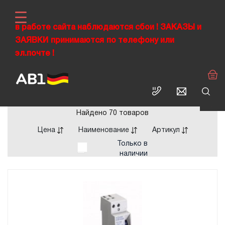
в работе сайта наблюдаются сбои !
ЗАКАЗЫ
и
ЗАЯВКИ
›
принимаются
по телефону или
›
ABL RUS
Каталог продукции
›
эл.почте !
Модульные низковольтные устройства электрические
›
Недорогие
Устройства защитного отключения ВДТ (УЗО)
НЕДОРОГИЕ УЗО
Найдено 70 товаров
Цена
Наименование
Артикул
Только в
наличии